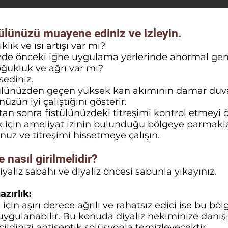
ülünüzü muayene ediniz ve izleyin.
lık ve ısı artışı var mı?
nizde önceki iğne uygulama yerlerinde anormal ge
ğukluk ve ağrı var mı?
ssediniz.
istülünüzden geçen yüksek kan akımının damar duva
nüzün iyi çalıştığını gösterir.
tan sonra fistülünüzdeki titreşimi kontrol etmeyi 
k için ameliyat izinin bulunduğu bölgeye parmakla
unuz ve titreşimi hissetmeye çalışın.
 nasıl girilmelidir?
iyaliz sabahı ve diyaliz öncesi sabunla yıkayınız.
zırlık:
 için aşırı derece ağrılı ve rahatsız edici ise bu böl
ygulanabilir. Bu konuda diyaliz hekiminize danışı
cildinizi antiseptik solüsyonla temizleyecektir.