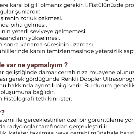
ere karşı bilgili olmanız gerekir. Fistülünüzde 
ular şunlardır:
irenin zorluk çekmesi.
ında pıhtı gelmesi.
ının yeterli seviyeye gelmemesi.
basınçların yükselmesi.
tan sonra kanama süresinin uzaması.
tahlillerinde kanın temizlenmesinde yetersizlik sa
de var ne yapmalıyım ?
r geliştiğinde damar cerrahınıza muayene olunuz
sı gerek gördüğünde Renkli Doppler Ultrasonograf
 hakkında ayrıntılı bilgi verir. Bu durum genelli
 oluşumuna bağlıdır.
istülografi tetkikini ister.
r?
sistemi ile gerçekleştirilen özel bir görüntüleme yö
a radyologlar tarafından gerçekleştirilir.
rlık, katater takılması veya cerrahi müdahale hazır