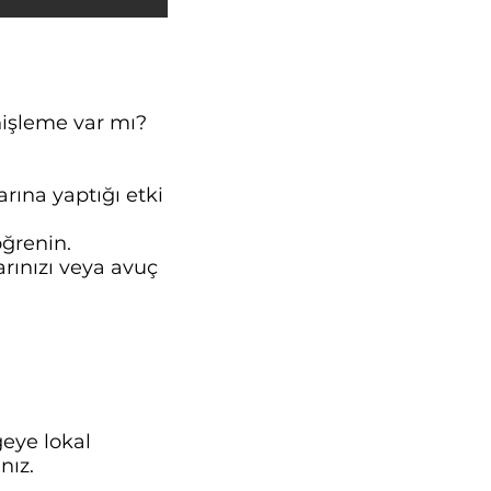
nişleme var mı?
rına yaptığı etki
öğrenin.
rınızı veya avuç
geye lokal
nız.