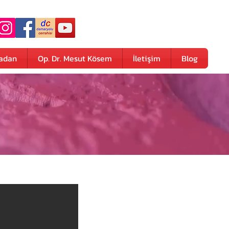
adan
Op. Dr. Mesut Kösem
İletişim
Blog