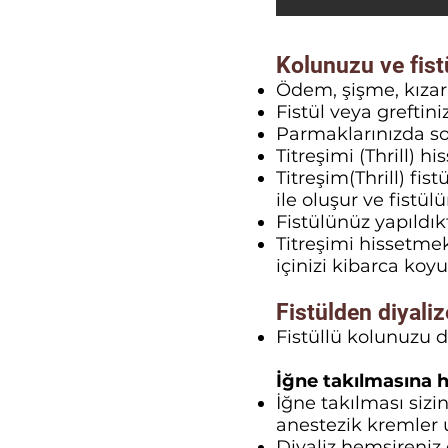
Kolunuzu ve fist
Ödem, şişme, kızarık
Fistül veya grefti
Parmaklarınızda so
Titreşimi (Thrill) hi
Titreşim(Thrill) f
ile oluşur ve fistülü
Fistülünüz yapıldık
Titreşimi hissetme
içinizi kibarca koy
Fistülden diyalize
Fistüllü kolunuzu d
İğne takılmasına ha
İğne takılması sizin
anestezik kremler u
Diyaliz hemşireniz 