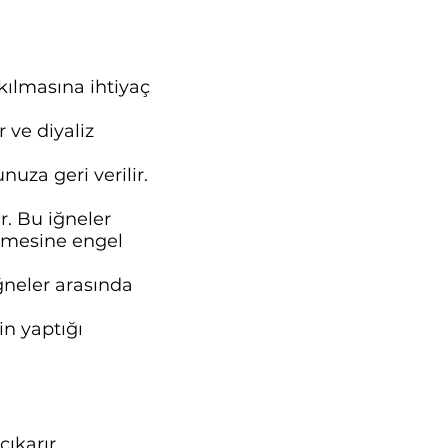
akılmasına ihtiyaç
r ve diyaliz
uza geri verilir.
r. Bu iğneler
örmesine engel
ğneler arasında
in yaptığı
çıkarır.