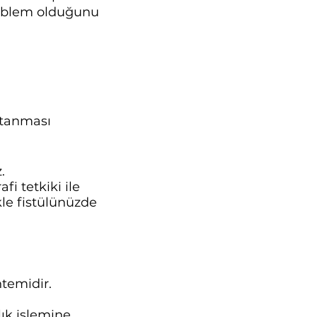
problem olduğunu
ptanması
.
i tetkiki ile
kle fistülünüzde
ntemidir.
lık işlemine