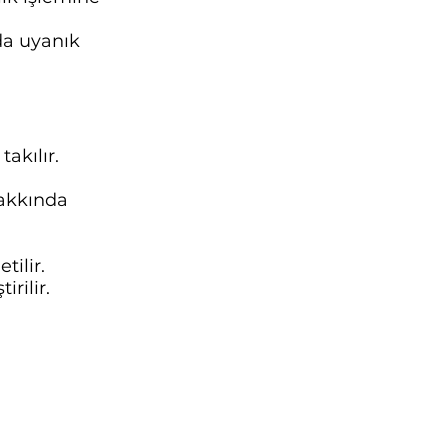
nda uyanık
akılır.
hakkında
tilir.
rilir.