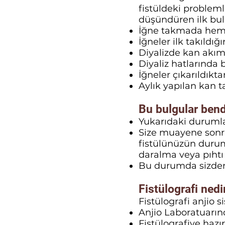
fistüldeki probleml
düşündüren ilk bulg
İğne takmada hemş
İğneler ilk takıldığ
Diyalizde kan akım
Diyaliz hatlarında 
İğneler çıkarıldık
Aylık yapılan kan 
Bu bulgular ben
Yukarıdaki durumla
Size muayene sonra
fistülünüzün durumu
daralma veya pıhtı
Bu durumda sizden F
Fistülografi nedi
Fistülografi anjio 
Anjio Laboratuarınd
Fistülografiye hazı