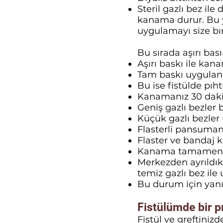
Steril gazlı bez il
kanama durur. Bu ya
uygulamayı size bır
Bu sırada aşırı ba
Aşırı baskı ile kan
Tam baskı uygulan
Bu ise fistülde pıh
Kanamanız 30 dakik
Geniş gazlı bezler 
Küçük gazlı bezler ü
Flasterli pansuman 
Flaster ve bandaj 
Kanama tamamen d
Merkezden ayrıldık
temiz gazlı bez ile
Bu durum için yanını
Fistülümde bir p
Fistül ve greftiniz