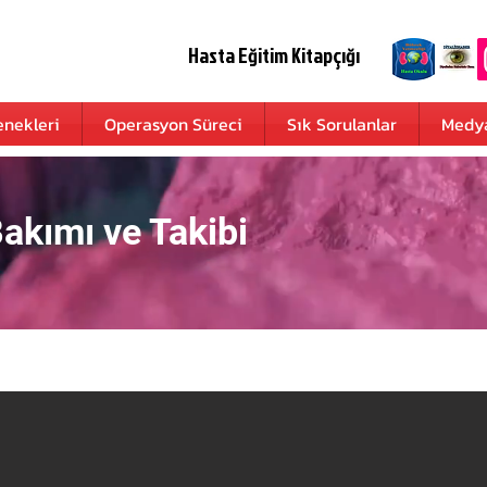
Hasta Eğitim Kitapçığı
nekleri
Operasyon Süreci
Sık Sorulanlar
Medy
kımı ve Takibi