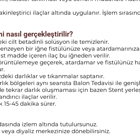
kinleştirici ilaçlar altında uygulanır. İşlem sırası
i nasıl gerçekleştirilir?
i cilt betadinli solüsyon ile temizlenir.
benzeyen bir iğne fistülünüze veya atardamarınıza t
t madde içeren ilaç bu iğneden verilir.
örüntülemeye geçerek, atardamar ve fistülünüz 
r.
zdeki darlıklar ve tıkanmalar saptanır.
rlık bölgeleri aynı seansta Balon Tedavisi ile genişle
e tekrar darlık oluşmaması için bazen Stent yerleşti
ndırıcı ilaçlar verilir.
k 15-45 dakika sürer.
dasında izlem altında tutulursunuz.
veya diyaliz merkezinize dönebilirsiniz.