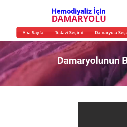
Hemodiyaliz İçin
DAMARYOLU
Ana Sayfa
Tedavi Seçimi
Damaryolu Seçe
Damaryolunun Ba