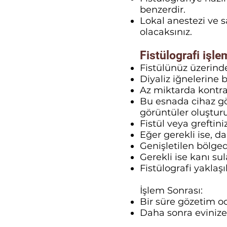
benzerdir.
Lokal anestezi ve sa
olacaksınız.
Fistülografi işlem
Fistülünüz üzerindek
Diyaliz iğnelerine 
Az miktarda kontras
Bu esnada cihaz g
görüntüler oluşturu
Fistül veya greftini
Eğer gerekli ise, da
Genişletilen bölged
Gerekli ise kanı sula
Fistülografi yaklaşı
İşlem Sonrası:
Bir süre gözetim o
Daha sonra evinize 