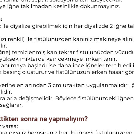
e iğne takılmadan kesinlikle dokunmayınız.
:
z ile diyalize girebilmek için her diyalizde 2 iğne t
ızı renkli) ile fistülünüzden kanınız makineye alını
ir.
ğne) temizlenmiş kan tekrar fistülünüzden vücudun
 yüksek miktarda kan çekmeye imkan tanır.
lanılmaya başladı ise daha ince iğneler tercih edili
z basınç oluşturur ve fistülünüzün erken hasar g
yerine en azından 3 cm uzaktan uygulanmalıdır. İ
ıdır.
 aralarla değişmelidir. Böylece fistülünüzdeki iğnen
sağlanır.
ittikten sonra ne yapmalıyım?
z varsa:
nra diyaliz hemşireniz her iki iğneyi fistülünüzden 