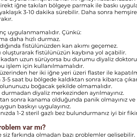
e direkt iğne takılan bölgeye parmak ile baskı uygula
klaşık 3-10 dakika sürebilir.
Daha sonra hemşire
akır.
sınç uygulanmamalıdır. Çünkü:
ama daha hızlı durmaz.
dığında fistülünüzden kan akımı geçemez.
tı oluşturarak fistülünüzün kaybına yol açabilir.
adan uzun sürüyorsa bu durumu diyaliz doktorunu
bu işlem için kullanılmamalıdır.
zerinden her iki iğne yeri üzeri flaster ile kapatılm
3-5 saat bu bölgede kaldıktan sonra kibarca çıkart
kolununuzu boğacak şekilde olmamalıdır.
urmadan diyaliz merkezinden ayrılmayınız.
tan sonra kanama olduğunda panik olmayınız ve i
 uygun baskıyı uygulayınız.
zda 1-2 steril gazlı bez bulundurmanız iyi bir fikir
roblem var mı?
de siz farkında olmadan bazı problemler gelişebilir