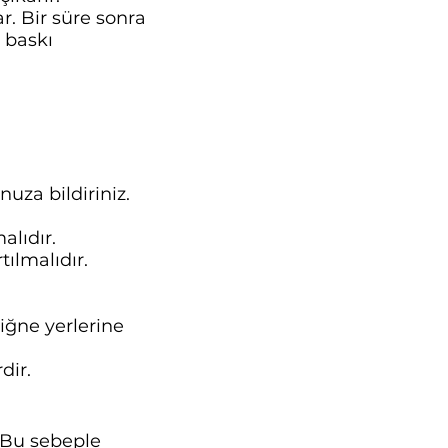
r. Bir süre sonra
 baskı
za bildiriniz.
alıdır.
ılmalıdır.
ğne yerlerine
dir.
. Bu sebeple