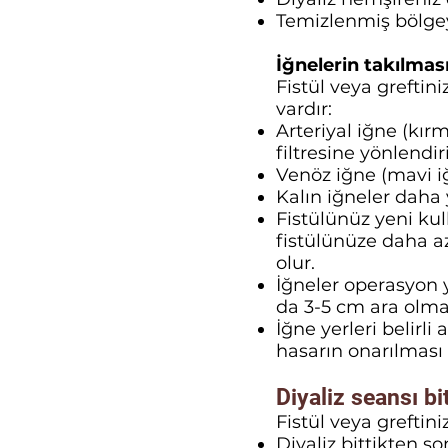
Temizlenmiş bölgey
İğnelerin takılması
Fistül veya greftini
vardır:
Arteriyal iğne (kırm
filtresine yönlendiril
Venöz iğne (mavi i
Kalın iğneler daha
Fistülünüz yeni kul
fistülünüze daha a
olur.
İğneler operasyon 
da 3-5 cm ara olmal
İğne yerleri belirli
hasarın onarılması 
Diyaliz seansı b
Fistül veya greftini
Diyaliz bittikten so