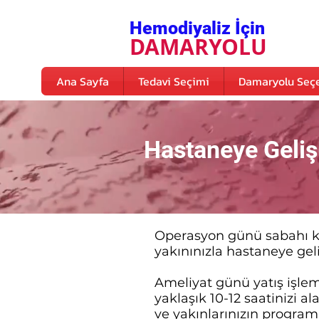
Hemodiyaliz İçin
DAMARYOLU
Ana Sayfa
Tedavi Seçimi
Damaryolu Seçe
Hastaneye Geliş
Operasyon günü sabahı k
yakınınızla hastaneye gel
Ameliyat günü yatış işlem
yaklaşık 10-12 saatinizi a
ve yakınlarınızın program