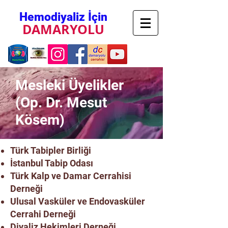
Hemodiyaliz İçin
DAMARYOLU
Mesleki Üyelikler
(Op. Dr. Mesut
Kösem)
Türk Tabipler Birliği
İstanbul Tabip Odası
Türk Kalp ve Damar Cerrahisi
Derneği
Ulusal Vasküler ve Endovasküler
Cerrahi Derneği
Diyaliz Hekimleri Derneği